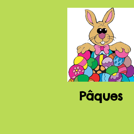
P
âques