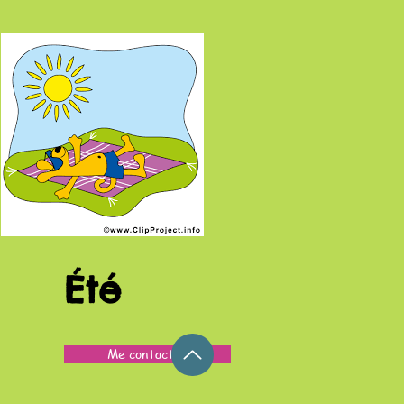
Été
Me contacter