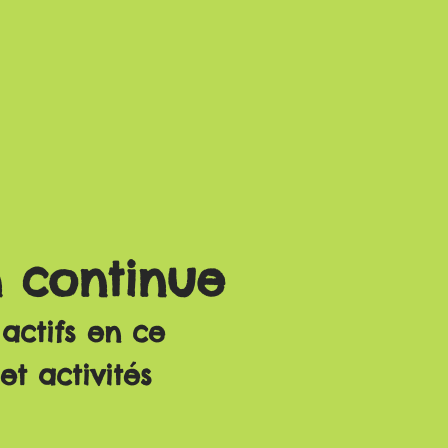
n continue
ctifs en ce
t activités