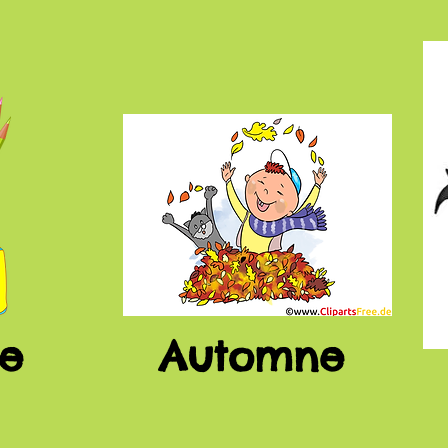
ée
Automne