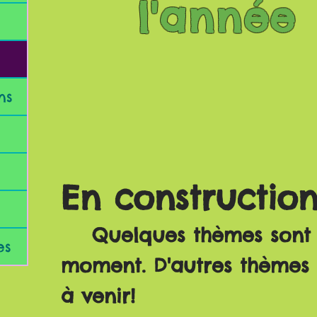
l'année
ns
En constructio
Quelques thèmes sont a
es
moment. D'autres thèmes e
à venir!