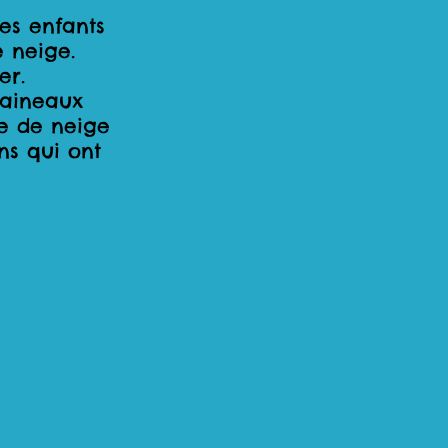
les enfants
 neige.
er.
raineaux
e de neige
ons qui ont
e