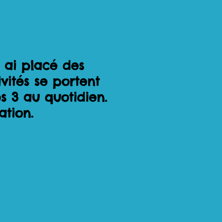
s ai placé des
vités se portent
s 3 au quotidien.
cation.
math