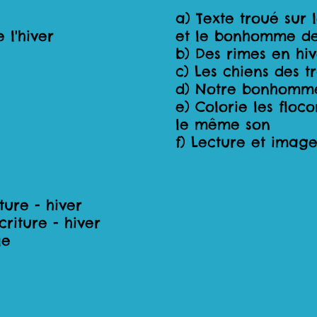
a) Texte troué sur 
 l'hiver
et le bonhomme de
b) Des rimes en hiv
c) Les chiens des t
d) Notre bonhomm
e) Colorie les floc
le même son
f) Lecture et imag
ture - hiver
criture - hiver
le