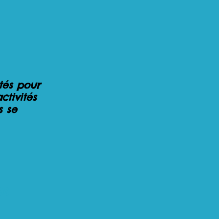
ités pour
ctivités
s se
es